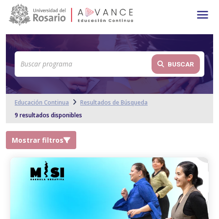
Main navigation
Pasar al contenido principal
BUSCAR
Educación Continua
Resultados de Búsqueda
9 resultados disponibles
Mostrar filtros