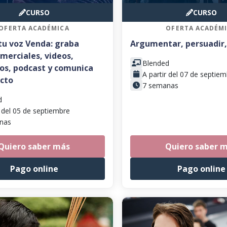
CURSO
CURSO
OFERTA ACADÉMICA
OFERTA ACADÉM
tu voz Venda: graba
Argumentar, persuadir,
merciales, videos,
Blended
ros, podcast y comunica
A partir del 07 de septie
cto
7 semanas
d
r del 05 de septiembre
nas
Quiero saber más
Quiero saber 
Pago online
Pago online