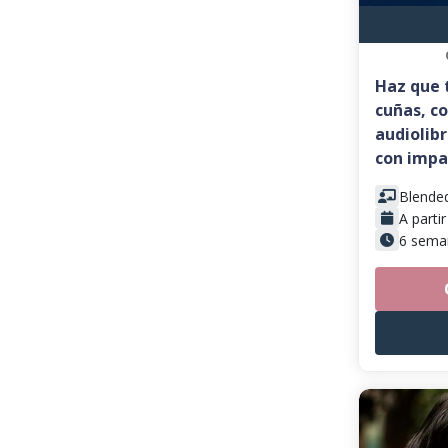
Haz que 
cuñas, co
audiolib
con impa
Blende
A parti
6 sema