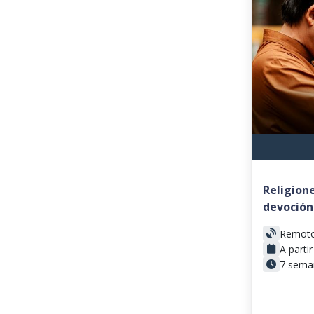
Religione
devoción 
Remot
A parti
7 sema