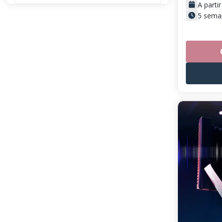
A parti
5 sema