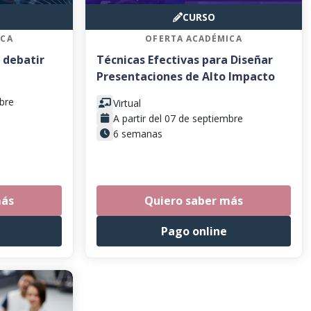
CURSO
ICA
OFERTA ACADÉMICA
 debatir
Técnicas Efectivas para Diseñar
Presentaciones de Alto Impacto
mbre
Virtual
A partir del 07 de septiembre
6 semanas
más
Quiero saber más
Pago online