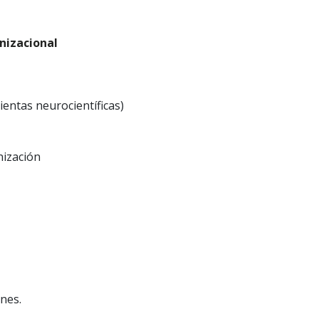
nizacional
ientas neurocientíficas)
nización
nes.