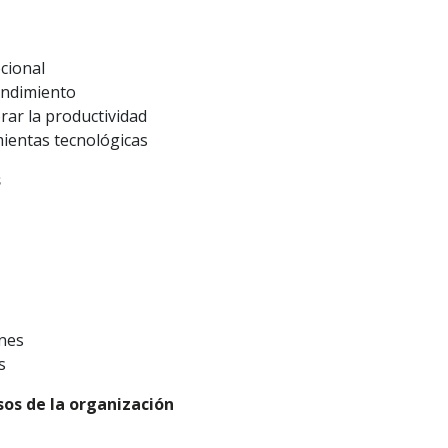
cional
rendimiento
rar la productividad
mientas tecnológicas
s
ones
s
sos de la organización