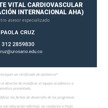
TE VITAL CARDIOVASCULAR
ACIÓN INTERNACIONAL AHA)
tro asesor especializado
 PAOLA CRUZ
 312 2859830
cruz@urosario.edu.co
ncluyen un certificado de asistencia*
a el derecho de modificar el equipo académico o
temático presentado.
ificar las fechas de desarrollo de los programas
a son educación informal, no conducen a título