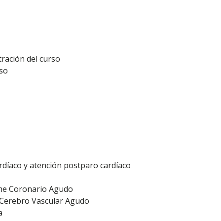
tración del curso
rso
ardíaco y atención postparo cardíaco
rome Coronario Agudo
o Cerebro Vascular Agudo
a