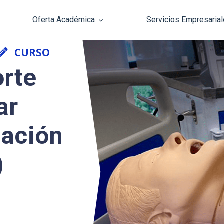
Oferta Académica
Servicios Empresaria
Pasar al contenido principal
CURSO
rte
ar
cación
)