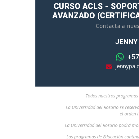
CURSO ACLS - SOPOR
AVANZADO (CERTIFIC
Contacta a nues
JENNY
+57
jennypa.
Todos nuestros programas i
La Universidad del Rosario se reserv
el orden 
La Universidad del Rosario podrá mod
Los programas de Educación continu