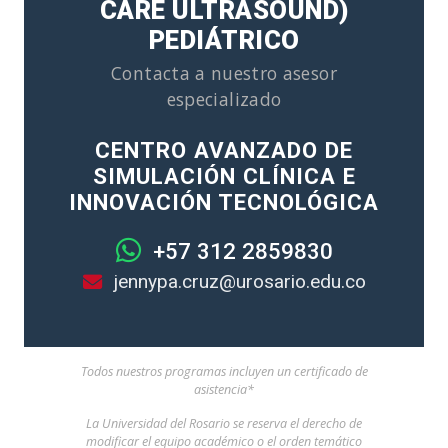
CARE ULTRASOUND)
PEDIÁTRICO
Contacta a nuestro asesor
especializado
CENTRO AVANZADO DE
SIMULACIÓN CLÍNICA E
INNOVACIÓN TECNOLÓGICA
+57 312 2859830
jennypa.cruz@urosario.edu.co
Todos nuestros programas incluyen un certificado de
asistencia*
La Universidad del Rosario se reserva el derecho de
modificar el equipo académico o el orden temático