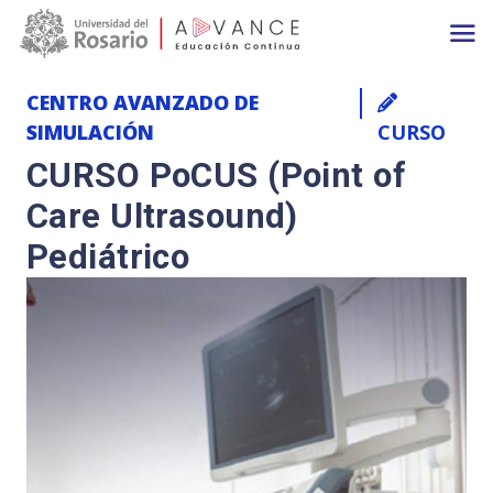
Main navigation
Pasar al contenido principal
CENTRO AVANZADO DE
SIMULACIÓN
CURSO
CURSO PoCUS (Point of
Care Ultrasound)
Pediátrico