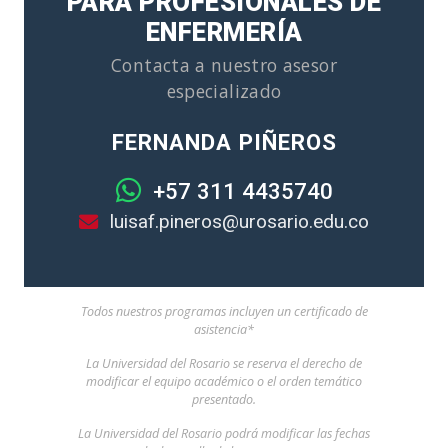
PARA PROFESIONALES DE
ENFERMERÍA
Contacta a nuestro asesor
especializado
FERNANDA PIÑEROS
+57 311 4435740
luisaf.pineros@urosario.edu.co
Todos nuestros programas incluyen un certificado de
asistencia*
La Universidad del Rosario se reserva el derecho de
modificar el equipo académico o el orden temático
presentado.
La Universidad del Rosario podrá modificar las fechas