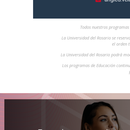
Todos nuestros programas i
La Universidad del Rosario se reserv
el orden 
La Universidad del Rosario podrá mod
Los programas de Educación continu