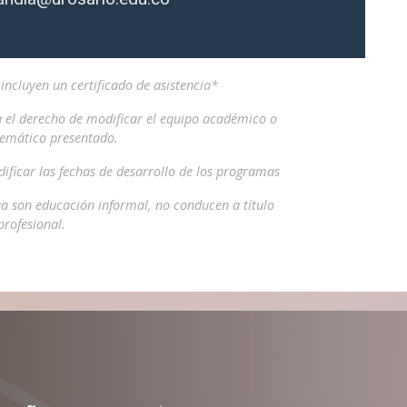
ncluyen un certificado de asistencia*
a el derecho de modificar el equipo académico o
temático presentado.
ificar las fechas de desarrollo de los programas
a son educación informal, no conducen a título
profesional.