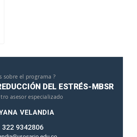
s sobre el programa ?
REDUCCIÓN DEL ESTRÉS-MBSR
tro asesor especializado
YANA VELANDIA
 322 9342806
landia@urosario.edu.co