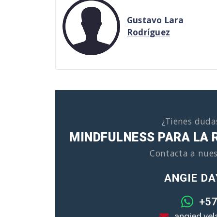
Gustavo Lara
Rodríguez
¿Tienes duda
MINDFULNESS PARA LA 
Contacta a nues
ANGIE DA
+57
angied.ve