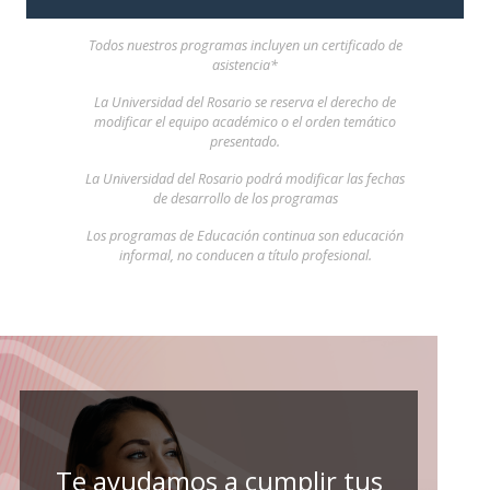
Todos nuestros programas incluyen un certificado de
asistencia*
La Universidad del Rosario se reserva el derecho de
modificar el equipo académico o el orden temático
presentado.
La Universidad del Rosario podrá modificar las fechas
de desarrollo de los programas
Los programas de Educación continua son educación
informal, no conducen a título profesional.
Te ayudamos a cumplir tus