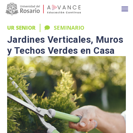
Main navigation
Pasar al contenido principal
UR SENIOR
SEMINARIO
Jardines Verticales, Muros
y Techos Verdes en Casa