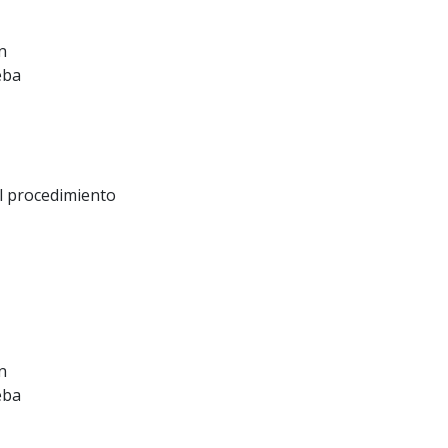
n
eba
el procedimiento
n
eba