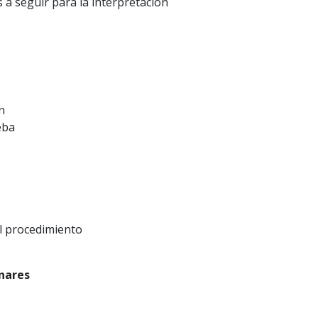
 a seguir para la interpretación
n
eba
el procedimiento
nares