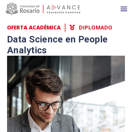
Main navigation
Pasar al contenido principal
OFERTA ACADÉMICA
DIPLOMADO
Data Science en People
Analytics