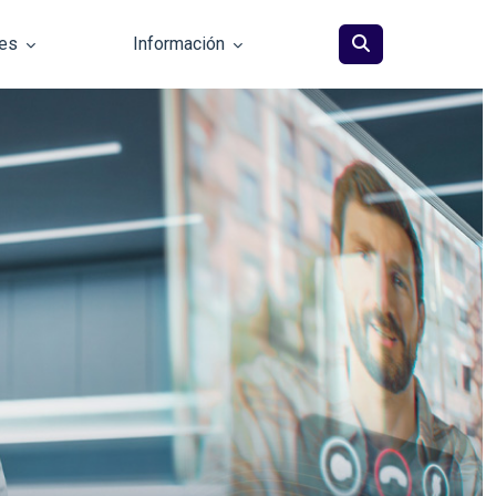
les
Información