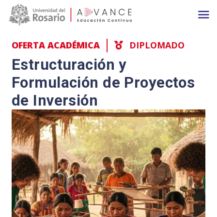
Main navigation
Pasar al contenido principal
OFERTA ACADÉMICA
DIPLOMADO
Estructuración y
Formulación de Proyectos
de Inversión