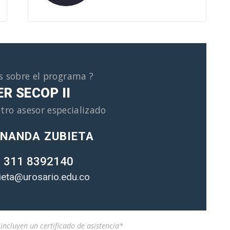
s sobre el programa ?
R SECOP II
tro asesor especializado
RNANDA ZUBIETA
 311 8392140
bieta@urosario.edu.co
ncluyen un certificado de asistencia*