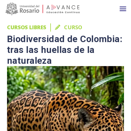
Main navigation
Pasar al contenido principal
CURSOS LIBRES
CURSO
Biodiversidad de Colombia:
tras las huellas de la
naturaleza