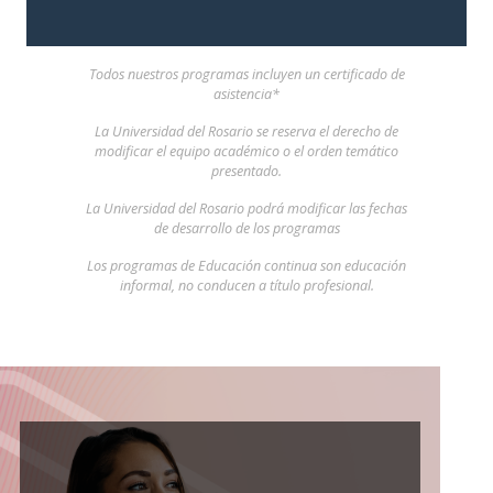
Todos nuestros programas incluyen un certificado de
asistencia*
La Universidad del Rosario se reserva el derecho de
modificar el equipo académico o el orden temático
presentado.
La Universidad del Rosario podrá modificar las fechas
de desarrollo de los programas
Los programas de Educación continua son educación
informal, no conducen a título profesional.