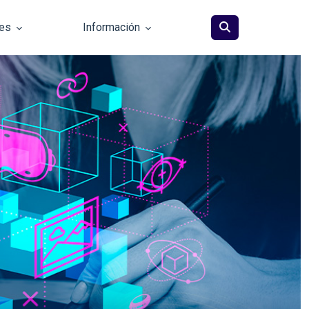
les
Información