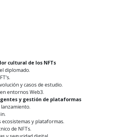
or cultural de los NFTs
del diplomado.
FT’s.
evolución y casos de estudio.
n en entornos Web3.
ligentes y gestión de plataformas
 lanzamiento.
in.
s ecosistemas y plataformas.
cnico de NFTs.
s y seguridad digital.