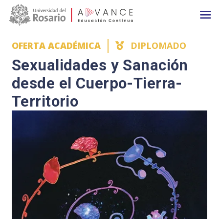
Main navigation
Pasar al contenido principal
OFERTA ACADÉMICA
DIPLOMADO
Sexualidades y Sanación
desde el Cuerpo-Tierra-
Territorio