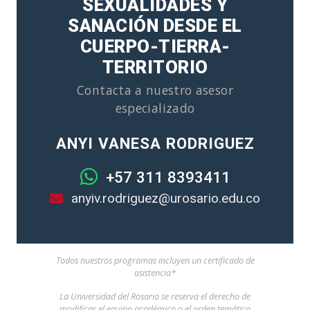
SEXUALIDADES Y
SANACIÓN DESDE EL
CUERPO-TIERRA-
TERRITORIO
Contacta a nuestro asesor
especializado
ANYI VANESA RODRIGUEZ
+57 311 8393411
anyiv.rodriguez@urosario.edu.co
Todos nuestros programas incluyen un certificado de
asistencia*
La Universidad del Rosario se reserva el derecho de
modificar el equipo académico o el orden temático