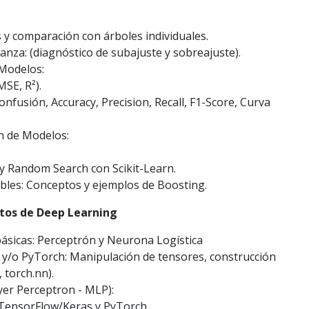
y comparación con árboles individuales.
nza: (diagnóstico de subajuste y sobreajuste).
 Modelos:
SE, R²).
confusión, Accuracy, Precision, Recall, F1-Score, Curva
n de Modelos:
y Random Search con Scikit-Learn.
les: Conceptos y ejemplos de Boosting.
tos de Deep Learning
básicas: Perceptrón y Neurona Logística
 y/o PyTorch: Manipulación de tensores, construcción
 torch.nn).
er Perceptron - MLP):
 TensorFlow/Keras y PyTorch.