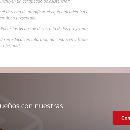
ncluyen un certificado de asistencia*
a el derecho de modificar el equipo académico o
temático presentado.
ificar las fechas de desarrollo de los programas
a son educación informal, no conducen a título
profesional.
sueños con nuestras
Con