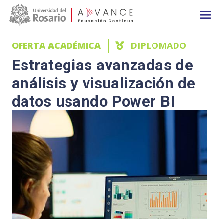
Main navigation
Pasar al contenido principal
OFERTA ACADÉMICA
DIPLOMADO
Estrategias avanzadas de
análisis y visualización de
datos usando Power BI