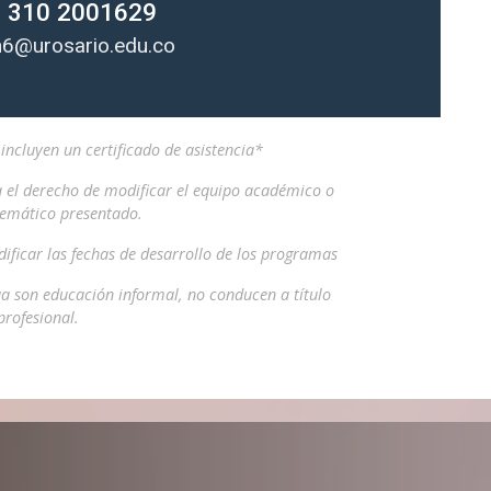
 310 2001629
6@urosario.edu.co
ncluyen un certificado de asistencia*
a el derecho de modificar el equipo académico o
temático presentado.
ificar las fechas de desarrollo de los programas
a son educación informal, no conducen a título
profesional.