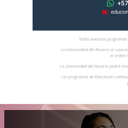
+57
educon
Todos nuestros programas i
La Universidad del Rosario se reserv
el orden 
La Universidad del Rosario podrá mod
Los programas de Educación continu