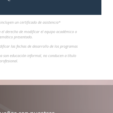
ncluyen un certificado de asistencia*
a el derecho de modificar el equipo académico o
temático presentado.
ificar las fechas de desarrollo de los programas
a son educación informal, no conducen a título
profesional.