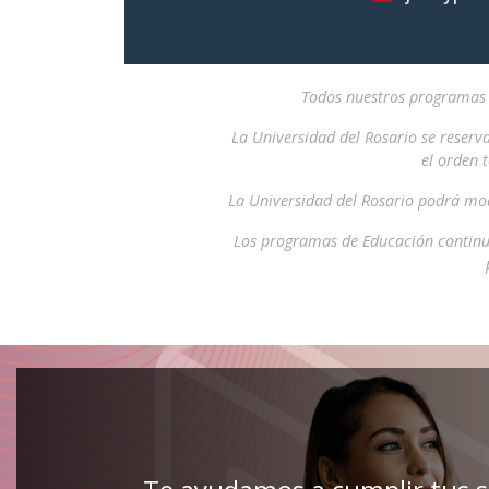
Todos nuestros programas i
La Universidad del Rosario se reserv
el orden 
La Universidad del Rosario podrá mod
Los programas de Educación continu