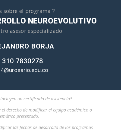
s sobre el programa ?
RROLLO NEUROEVOLUTIVO
tro asesor especializado
EJANDRO BORJA
 310 7830278
4@urosario.edu.co
ncluyen un certificado de asistencia*
a el derecho de modificar el equipo académico o
temático presentado.
ificar las fechas de desarrollo de los programas