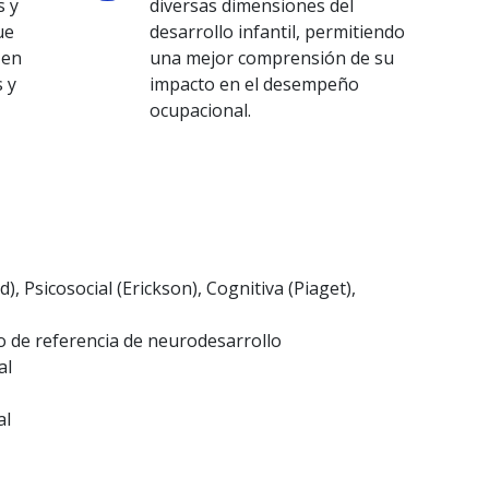
s y
diversas dimensiones del
ue
desarrollo infantil, permitiendo
 en
una mejor comprensión de su
s y
impacto en el desempeño
ocupacional.
), Psicosocial (Erickson), Cognitiva (Piaget),
 de referencia de neurodesarrollo
al
al