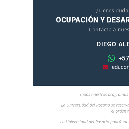
¿Tienes duda
OCUPACIÓN Y DESA
Contacta a nues
DIEGO AL
+57
educon
Todos nuestros programas i
La Universidad del Rosario se reserv
el orden 
La Universidad del Rosario podrá mod