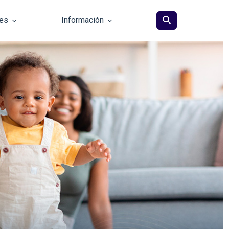
les
Información