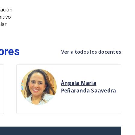
lación
itivo
lar
ores
Ver a todos los docentes
Ángela María
Peñaranda Saavedra