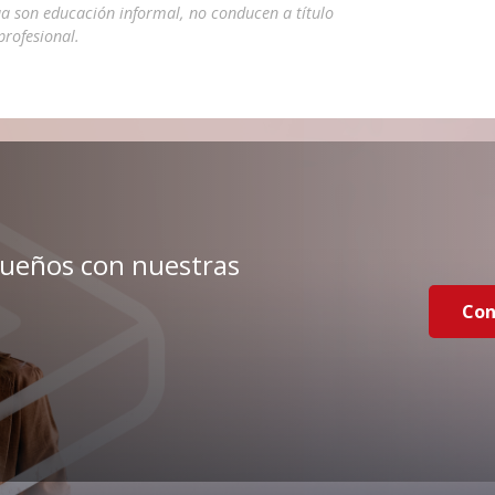
a son educación informal, no conducen a título
profesional.
sueños con nuestras
Con