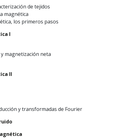
cterización de tejidos
ia magnética
ética, los primeros pasos
ica I
n y magnetización neta
ica II
inducción y transformadas de Fourier
 ruido
magnética