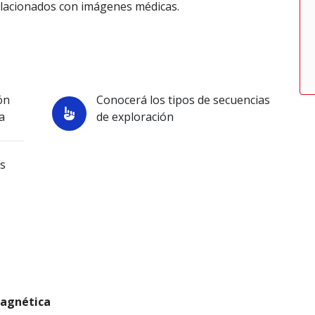
elacionados con imágenes médicas.
ón
Conocerá los tipos de secuencias
a
de exploración
es
magnética