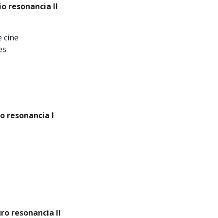
o resonancia II
 cine
es
o resonancia I
ro resonancia II