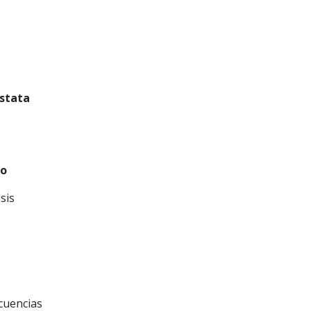
óstata
no
sis
cuencias