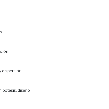
os
ación
y dispersión
hipótesis, diseño