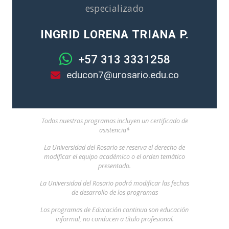
especializado
INGRID LORENA TRIANA P.
+57 313 3331258
educon7@urosario.edu.co
Todos nuestros programas incluyen un certificado de
asistencia*
La Universidad del Rosario se reserva el derecho de
modificar el equipo académico o el orden temático
presentado.
La Universidad del Rosario podrá modificar las fechas
de desarrollo de los programas
Los programas de Educación continua son educación
informal, no conducen a título profesional.