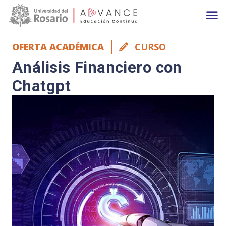
Main navigation
Pasar al contenido principal
OFERTA ACADÉMICA
CURSO
Análisis Financiero con
Chatgpt