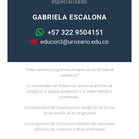
especializado
GABRIELA ESCALONA
+57 322 9504151
educon3@urosario.edu.co
Todos nuestros programas incluyen un certificado de
asistencia*
La Universidad del Rosario se reserva el derecho de
modificar el equipo académico o el orden temático
presentado.
La Universidad del Rosario podrá modificar las fechas
de desarrollo de los programas
Los programas de Educación continua son educación
informal, no conducen a título profesional.