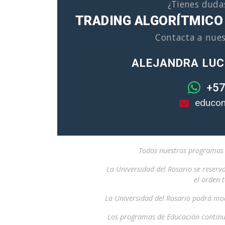
¿Tienes duda
TRADING ALGORÍTMICO
Contacta a nues
ALEJANDRA LUC
+57
educon
Todos nuestros programas i
La Universidad del Rosario se reserv
el orden 
La Universidad del Rosario podrá mod
Los programas de Educación continu