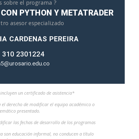
s sobre el programa ?
 CON PYTHON Y METATRADER
tro asesor especializado
IA CARDENAS PEREIRA
 310 2301224
5@urosario.edu.co
ncluyen un certificado de asistencia*
a el derecho de modificar el equipo académico o
temático presentado.
ificar las fechas de desarrollo de los programas
a son educación informal, no conducen a título