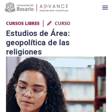
Main navigation
Pasar al contenido principal
CURSOS LIBRES
CURSO
Estudios de Área:
geopolítica de las
religiones