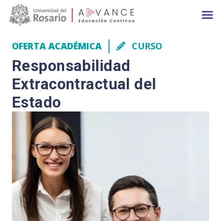
Main navigation
Pasar al contenido principal
OFERTA ACADÉMICA
CURSO
Responsabilidad
Extracontractual del
Estado