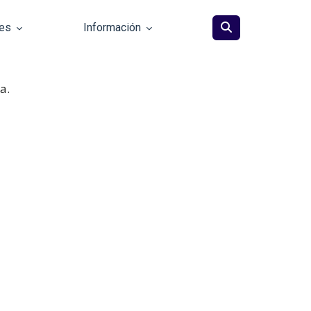
les
Información
a.