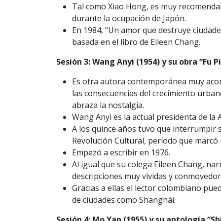
Tal como Xiao Hong, es muy recomendable
durante la ocupación de Japón.
En 1984, “Un amor que destruye ciudades”
basada en el libro de Eileen Chang.
Sesión 3: Wang Anyi (1954) y su obra “Fu Pi
Es otra autora contemporánea muy acon
las consecuencias del crecimiento urban
abraza la nostalgia.
Wang Anyi es la actual presidenta de la 
A los quince años tuvo que interrumpir s
Revolución Cultural, período que marcó u
Empezó a escribir en 1976.
Al igual que su colega Eileen Chang, na
descripciones muy vívidas y conmovedor
Gracias a ellas el lector colombiano pue
de ciudades como Shanghái.
Sesión 4: Mo Yan (1955) y su antología “Shi