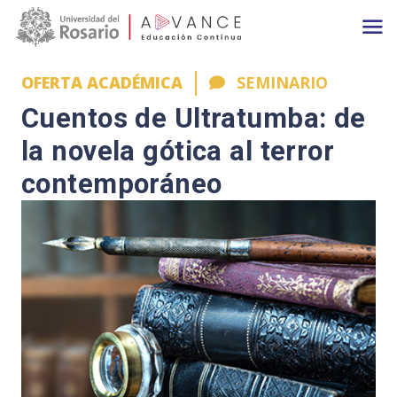
Main navigation
Pasar al contenido principal
OFERTA ACADÉMICA
SEMINARIO
Cuentos de Ultratumba: de
la novela gótica al terror
contemporáneo