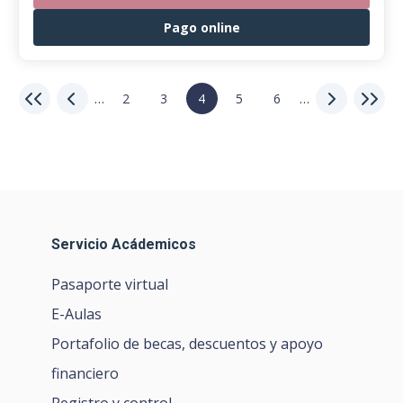
Pago online
…
2
3
4
5
6
…
Servicio Acádemicos
Pasaporte virtual
E-Aulas
Portafolio de becas, descuentos y apoyo
financiero