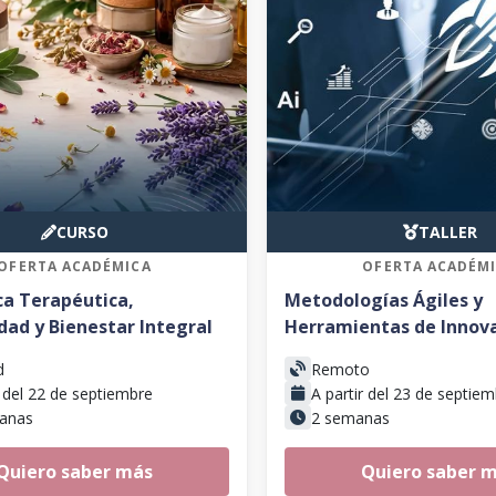
CURSO
TALLER
OFERTA ACADÉMICA
OFERTA ACADÉM
a Terapéutica,
Metodologías Ágiles y
dad y Bienestar Integral
Herramientas de Innov
d
Remoto
r del 22 de septiembre
A partir del 23 de septie
anas
2 semanas
Quiero saber más
Quiero saber 