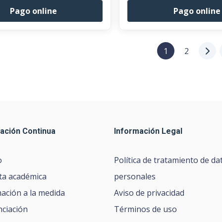
Pago online
Pago online
1
2
ación Continua
Información Legal
o
Política de tratamiento de da
ta académica
personales
ación a la medida
Aviso de privacidad
nciación
Términos de uso