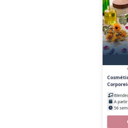
Cosmétic
Corporei
Blende
A parti
56 sem