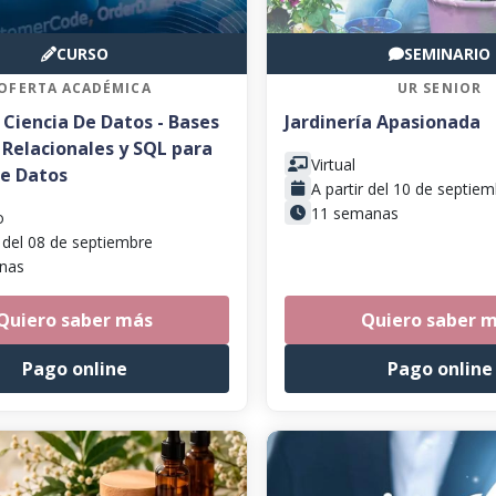
CURSO
SEMINARIO
OFERTA ACADÉMICA
UR SENIOR
 Ciencia De Datos - Bases
Jardinería Apasionada
 Relacionales y SQL para
Virtual
de Datos
A partir del 10 de septie
11 semanas
o
r del 08 de septiembre
nas
Quiero saber más
Quiero saber 
Pago online
Pago online