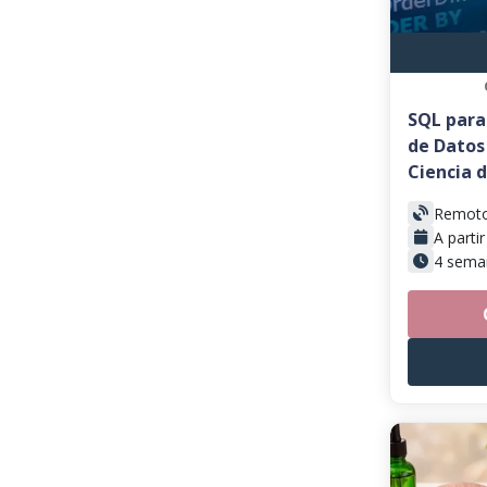
SQL para
de Datos
Ciencia 
Remot
A parti
4 sema