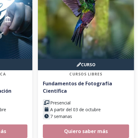
CURSO
ICA
CURSOS LIBRES
Fundamentos de Fotografía
ación
Científica
Presencial
mbre
A partir del 03 de octubre
7 semanas
más
Quiero saber más