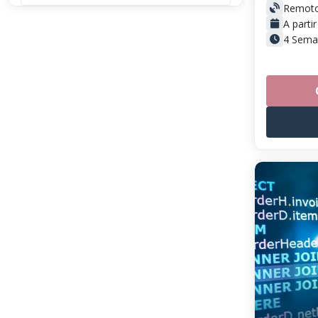
Remot
A parti
4 Sema